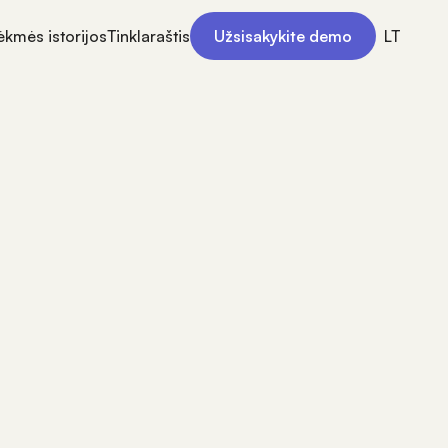
ėkmės istorijos
Tinklaraštis
Užsisakykite demo
LT