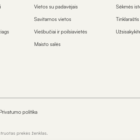
i
Vietos su padavėjais
Sėkmės ist
Savitarnos vietos
Tinklaraštis
iags
Viešbučiai ir poilsiavietės
Užsisakyki
Maisto salės
Privatumo politika
struotas prekės ženklas.