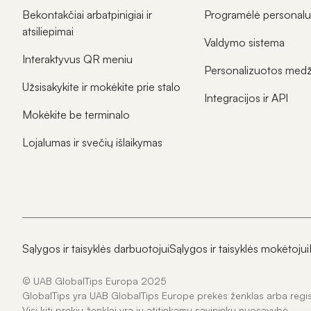
Bekontakčiai arbatpinigiai ir
Programėlė personalu
atsiliepimai
Valdymo sistema
Interaktyvus QR meniu
Personalizuotos medž
Užsisakykite ir mokėkite prie stalo
Integracijos ir API
Mokėkite be terminalo
Lojalumas ir svečių išlaikymas
Sąlygos ir taisyklės darbuotojui
Sąlygos ir taisyklės mokėtojui
© UAB GlobalTips Europa 2025
GlobalTips yra UAB GlobalTips Europe prekės ženklas arba regi
Visi kiti prekių ženklai yra jų atitinkamų savininkų nuosavybė.