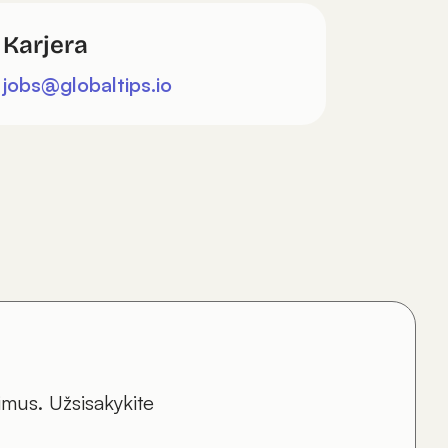
Karjera
jobs@globaltips.io
mus. Užsisakykite