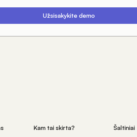
Užsisakykite demo
as
Kam tai skirta?
Šaltiniai