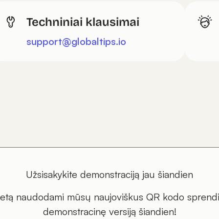
Techniniai klausimai
support@globaltips.io
Užsisakykite demonstraciją jau šiandien
vietą naudodami mūsų naujoviškus QR kodo sprendi
demonstracinę versiją šiandien!