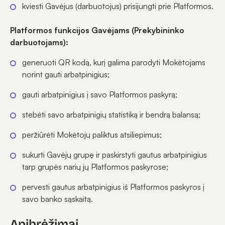
kviesti Gavėjus (darbuotojus) prisijungti prie Platformos.
Platformos funkcijos Gavėjams (Prekybininko
darbuotojams):
generuoti QR kodą, kurį galima parodyti Mokėtojams
norint gauti arbatpinigius;
gauti arbatpinigius į savo Platformos paskyrą;
stebėti savo arbatpinigių statistiką ir bendrą balansą;
peržiūrėti Mokėtojų paliktus atsiliepimus;
sukurti Gavėjų grupę ir paskirstyti gautus arbatpinigius
tarp grupės narių jų Platformos paskyrose;
pervesti gautus arbatpinigius iš Platformos paskyros į
savo banko sąskaitą.
Apibrėžimai