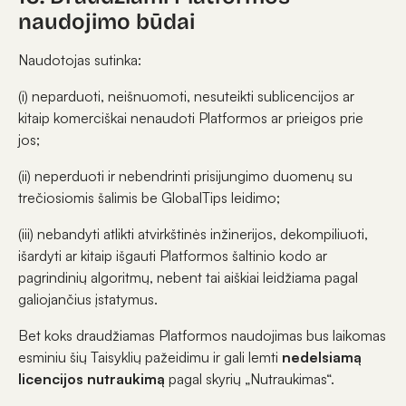
naudojimo būdai
Naudotojas sutinka:
(i) neparduoti, neišnuomoti, nesuteikti sublicencijos ar
kitaip komerciškai nenaudoti Platformos ar prieigos prie
jos;
(ii) neperduoti ir nebendrinti prisijungimo duomenų su
trečiosiomis šalimis be GlobalTips leidimo;
(iii) nebandyti atlikti atvirkštinės inžinerijos, dekompiliuoti,
išardyti ar kitaip išgauti Platformos šaltinio kodo ar
pagrindinių algoritmų, nebent tai aiškiai leidžiama pagal
galiojančius įstatymus.
Bet koks draudžiamas Platformos naudojimas bus laikomas
esminiu šių Taisyklių pažeidimu ir gali lemti
nedelsiamą
licencijos nutraukimą
pagal skyrių „Nutraukimas“.