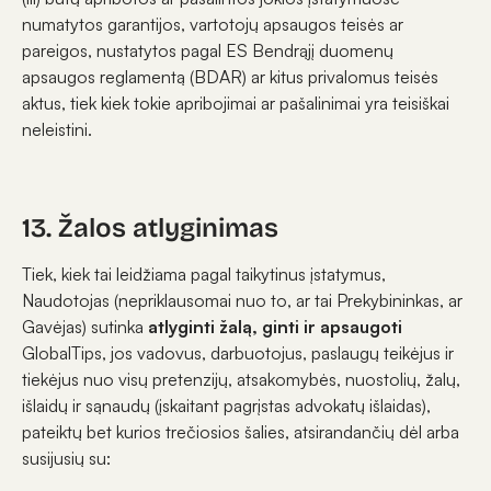
numatytos garantijos, vartotojų apsaugos teisės ar
pareigos, nustatytos pagal ES Bendrąjį duomenų
apsaugos reglamentą (BDAR) ar kitus privalomus teisės
aktus, tiek kiek tokie apribojimai ar pašalinimai yra teisiškai
neleistini.
13. Žalos atlyginimas
Tiek, kiek tai leidžiama pagal taikytinus įstatymus,
Naudotojas (nepriklausomai nuo to, ar tai Prekybininkas, ar
Gavėjas) sutinka
atlyginti žalą, ginti ir apsaugoti
GlobalTips, jos vadovus, darbuotojus, paslaugų teikėjus ir
tiekėjus nuo visų pretenzijų, atsakomybės, nuostolių, žalų,
išlaidų ir sąnaudų (įskaitant pagrįstas advokatų išlaidas),
pateiktų bet kurios trečiosios šalies, atsirandančių dėl arba
susijusių su: