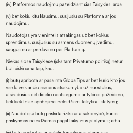
(iv) Platformos naudojimu pažeidžiant šias Taisykles; arba
(v) bet kokiu kitu klausimu, susijusiu su Platforma ar jos
naudojimu.
Naudotojas yra vienintelis atsakingas už bet kokius
sprendimus, susijusius su asmens duomenų įvedimu,
saugojimu ar perdavimu per Platformą.
Niekas šiose Taisyklėse (įskaitant Privatumo politiką) neturi
būti aiškinama taip, kad:
(i) būtų apribota ar pašalinta GlobalTips ar bet kurio kito jos
vardu veikiančio asmens atsakomybė už nuostolius,
atsiradusius dėl didelio neatsargumo ar tyčinio pažeidimo,
tiek kiek tokie apribojimai neleidžiami taikytinų įstatymų;
(ii) Naudotojui būtų priskirta rizika ar atsakomybė, kurios
priskyrimas neleidžiamas pagal taikytinus įstatymus; arba
(iii) būtų apribotos ar pašalintos jokios įstatymuose