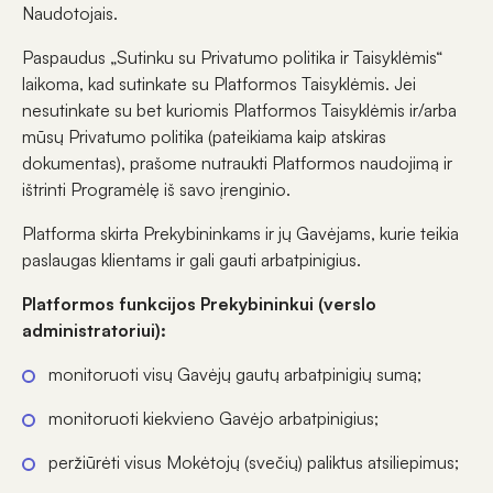
Naudotojais.
Paspaudus „Sutinku su Privatumo politika ir Taisyklėmis“
laikoma, kad sutinkate su Platformos Taisyklėmis. Jei
nesutinkate su bet kuriomis Platformos Taisyklėmis ir/arba
mūsų Privatumo politika (pateikiama kaip atskiras
dokumentas), prašome nutraukti Platformos naudojimą ir
ištrinti Programėlę iš savo įrenginio.
Platforma skirta Prekybininkams ir jų Gavėjams, kurie teikia
paslaugas klientams ir gali gauti arbatpinigius.
Platformos funkcijos Prekybininkui (verslo
administratoriui):
monitoruoti visų Gavėjų gautų arbatpinigių sumą;
monitoruoti kiekvieno Gavėjo arbatpinigius;
peržiūrėti visus Mokėtojų (svečių) paliktus atsiliepimus;