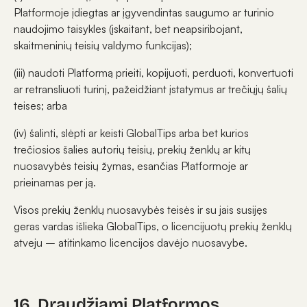
Platformoje įdiegtas ar įgyvendintas saugumo ar turinio
naudojimo taisykles (įskaitant, bet neapsiribojant,
skaitmeninių teisių valdymo funkcijas);
(iii) naudoti Platformą prieiti, kopijuoti, perduoti, konvertuoti
ar retransliuoti turinį, pažeidžiant įstatymus ar trečiųjų šalių
teises; arba
(iv) šalinti, slėpti ar keisti GlobalTips arba bet kurios
trečiosios šalies autorių teisių, prekių ženklų ar kitų
nuosavybės teisių žymas, esančias Platformoje ar
prieinamas per ją.
Visos prekių ženklų nuosavybės teisės ir su jais susijęs
geras vardas išlieka GlobalTips, o licencijuotų prekių ženklų
atveju – atitinkamo licencijos davėjo nuosavybe.
16. Draudžiami Platformos