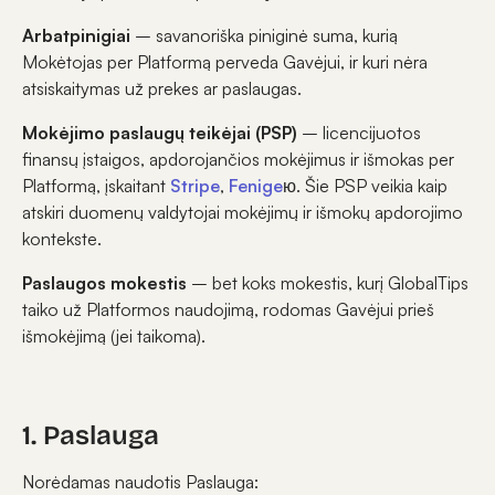
Arbatpinigiai
– savanoriška piniginė suma, kurią
Mokėtojas per Platformą perveda Gavėjui, ir kuri nėra
atsiskaitymas už prekes ar paslaugas.
Mokėjimo paslaugų teikėjai (PSP)
– licencijuotos
finansų įstaigos, apdorojančios mokėjimus ir išmokas per
Platformą, įskaitant
Stripe
,
Fenige
ю. Šie PSP veikia kaip
atskiri duomenų valdytojai mokėjimų ir išmokų apdorojimo
kontekste.
Paslaugos mokestis
– bet koks mokestis, kurį GlobalTips
taiko už Platformos naudojimą, rodomas Gavėjui prieš
išmokėjimą (jei taikoma).
1. Paslauga
Norėdamas naudotis Paslauga: