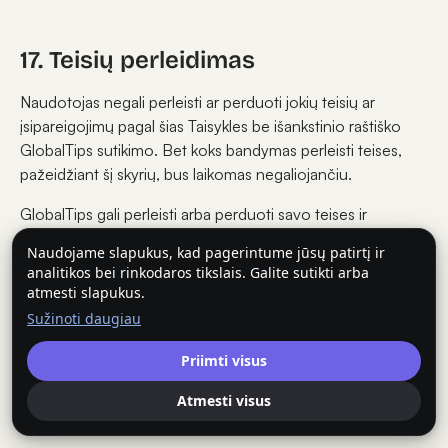
17. Teisių perleidimas
Naudotojas negali perleisti ar perduoti jokių teisių ar
įsipareigojimų pagal šias Taisykles be išankstinio raštiško
GlobalTips sutikimo. Bet koks bandymas perleisti teises,
pažeidžiant šį skyrių, bus laikomas negaliojančiu.
GlobalTips gali perleisti arba perduoti savo teises ir
įsipareigojimus pagal šias Taisykles bet kuriai savo
Naudojame slapukus, kad pagerintume jūsų patirtį ir
dukterinei įmonei, susijusiai įmonei arba teisių perėmėjui,
analitikos bei rinkodaros tikslais. Galite sutikti arba
perimančiam visą arba didelę dalį jos verslo ar turto, be
atmesti slapukus.
Naudotojo sutikimo, su sąlyga, kad toks perleidimas iš
Sužinoti daugiau
esmės nepažeidžia Naudotojo teisių pagal šias Taisykles.
Priimti visus
Atsižvelgiant į tai, kas išdėstyta aukščiau, šios Taisyklės yra
privalomos ir galioja šalims, jų teisių perėmėjams ir
Atmesti visus
teisėtiems įpėdiniams.