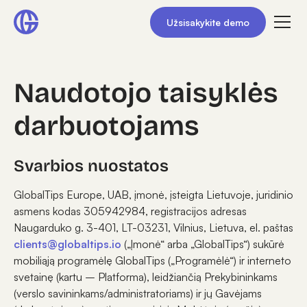
Užsisakykite demo
Naudotojo taisyklės
darbuotojams
Svarbios nuostatos
GlobalTips Europe, UAB, įmonė, įsteigta Lietuvoje, juridinio
asmens kodas 305942984, registracijos adresas
Naugarduko g. 3-401, LT-03231, Vilnius, Lietuva, el. paštas
clients@globaltips.io
(„Įmonė“ arba „GlobalTips“) sukūrė
mobiliąją programėlę GlobalTips („Programėlė“) ir interneto
svetainę (kartu – Platforma), leidžiančią Prekybininkams
(verslo savininkams/administratoriams) ir jų Gavėjams