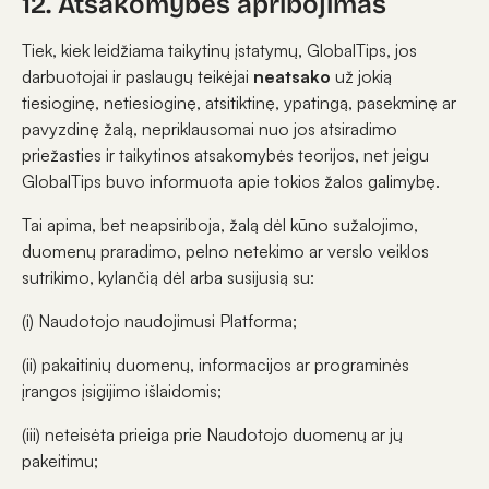
12. Atsakomybės apribojimas
Tiek, kiek leidžiama taikytinų įstatymų, GlobalTips, jos
darbuotojai ir paslaugų teikėjai
neatsako
už jokią
tiesioginę, netiesioginę, atsitiktinę, ypatingą, pasekminę ar
pavyzdinę žalą, nepriklausomai nuo jos atsiradimo
priežasties ir taikytinos atsakomybės teorijos, net jeigu
GlobalTips buvo informuota apie tokios žalos galimybę.
Tai apima, bet neapsiriboja, žalą dėl kūno sužalojimo,
duomenų praradimo, pelno netekimo ar verslo veiklos
sutrikimo, kylančią dėl arba susijusią su:
(i) Naudotojo naudojimusi Platforma;
(ii) pakaitinių duomenų, informacijos ar programinės
įrangos įsigijimo išlaidomis;
(iii) neteisėta prieiga prie Naudotojo duomenų ar jų
pakeitimu;