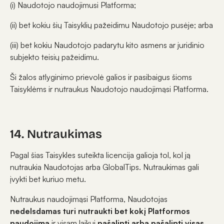
(i) Naudotojo naudojimusi Platforma;
(ii) bet kokiu šių Taisyklių pažeidimu Naudotojo pusėje; arba
(iii) bet kokiu Naudotojo padarytu kito asmens ar juridinio
subjekto teisių pažeidimu.
Ši žalos atlyginimo prievolė galios ir pasibaigus šioms
Taisyklėms ir nutraukus Naudotojo naudojimąsi Platforma.
14. Nutraukimas
Pagal šias Taisykles suteikta licencija galioja tol, kol ją
nutraukia Naudotojas arba GlobalTips. Nutraukimas gali
įvykti bet kuriuo metu.
Nutraukus naudojimąsi Platforma, Naudotojas
nedelsdamas turi nutraukti bet kokį Platformos
naudojimą
ir visam laikui
pašalinti arba pašalinti visas