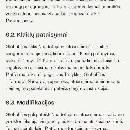
paslaugų integracijos, Platformos pertvarkymas ar prekės
ženklo atnaujinimas. GlobalTips neprivalo teikti
Patobulinimų.
9.2. Klaidų pataisymai
GlobalTips teiks Naudotojams atnaujinimus, įskaitant
saugumo atnaujinimus, kuriuose bus Klaidų pataisymai,
siekiant išlaikyti Platformos atitikimą sutartiniams, teisiniams,
reguliavimo ar teismų reikalavimams per laikotarpį, kai
Platforma teikiama pagal šias Taisykles. GlobalTips
informuos Naudotoją apie tokių atnaujinimų prieinamumą,
neįdiegimo pasekmes ir pateiks diegimo instrukcijas.
9.3. Modifikacijos
GlobalTips gali pateikti Naudotojams atnaujinimus, kuriuose
yra Modifikacijų, viršijančių tai, kas būtina atitikčiai užtikrinti.
Tai gali apimti dalinį Platformos funkcijų atsisakymą.