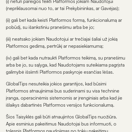
(i) neturi pareigos teikti Platformos jokiam Naudotojui
(nepriklausomai nuo to, ar tai Prekybininkas, ar Gavėjas);
(ii) gali bet kada keisti Platformos formą, funkcionalumą ar
pobūdį, su išankstiniu pranešimu arba be jo;
(iii) neatsako jokiam Naudotojui ar trečiajai šaliai už jokią
Platformos gedimą, pertrūkį ar nepasiekiamumą;
(iv) gali bet kada nutraukti Platformos teikimą, su pranešimu
arba be jo, su sąlyga, kad Naudotojams suteikiama pagrįsta
galimybė išsiimti Platformos paskyroje esančias lėšas.
GlobalTips nesuteikia jokios garantijos, kad būsimi
Platformos atnaujinimai bus suderinami su visa technine
įranga, operacinėmis sistemomis ar įrenginiais arba kad jie
išlaikys dabartinės Platformos versijos funkcionalumą.
Šios Taisyklės gali būti atnaujintos GlobalTips nuožiūra.
Apie esminius pakeitimus Naudotojai bus informuoti, o
tolesnis Platformos naudojimas po tokių pakeitimų