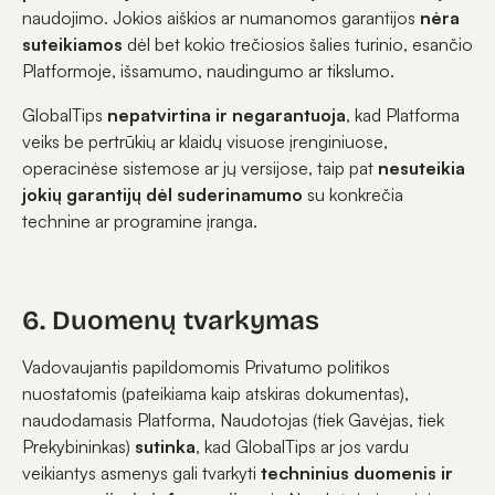
naudojimo. Jokios aiškios ar numanomos garantijos
nėra
suteikiamos
dėl bet kokio trečiosios šalies turinio, esančio
Platformoje, išsamumo, naudingumo ar tikslumo.
GlobalTips
nepatvirtina ir negarantuoja
, kad Platforma
veiks be pertrūkių ar klaidų visuose įrenginiuose,
operacinėse sistemose ar jų versijose, taip pat
nesuteikia
jokių garantijų dėl suderinamumo
su konkrečia
technine ar programine įranga.
6. Duomenų tvarkymas
Vadovaujantis papildomomis Privatumo politikos
nuostatomis (pateikiama kaip atskiras dokumentas),
naudodamasis Platforma, Naudotojas (tiek Gavėjas, tiek
Prekybininkas)
sutinka
, kad GlobalTips ar jos vardu
veikiantys asmenys gali tvarkyti
techninius duomenis ir