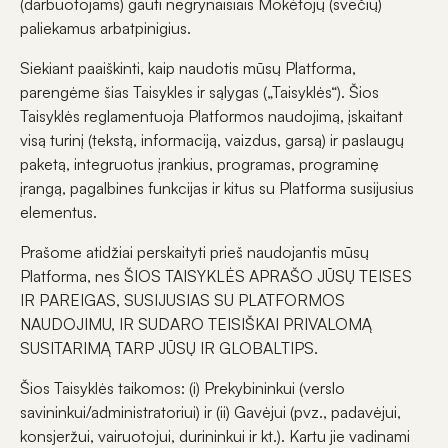
(darbuotojams) gauti negrynaisiais Mokėtojų (svečių)
paliekamus arbatpinigius.
Siekiant paaiškinti, kaip naudotis mūsų Platforma,
parengėme šias Taisykles ir sąlygas („Taisyklės“). Šios
Taisyklės reglamentuoja Platformos naudojimą, įskaitant
visą turinį (tekstą, informaciją, vaizdus, garsą) ir paslaugų
paketą, integruotus įrankius, programas, programinę
įrangą, pagalbines funkcijas ir kitus su Platforma susijusius
elementus.
Prašome atidžiai perskaityti prieš naudojantis mūsų
Platforma, nes ŠIOS TAISYKLĖS APRAŠO JŪSŲ TEISES
IR PAREIGAS, SUSIJUSIAS SU PLATFORMOS
NAUDOJIMU, IR SUDARO TEISIŠKAI PRIVALOMĄ
SUSITARIMĄ TARP JŪSŲ IR GLOBALTIPS.
Šios Taisyklės taikomos: (i) Prekybininkui (verslo
savininkui/administratoriui) ir (ii) Gavėjui (pvz., padavėjui,
konsjeržui, vairuotojui, durininkui ir kt.). Kartu jie vadinami