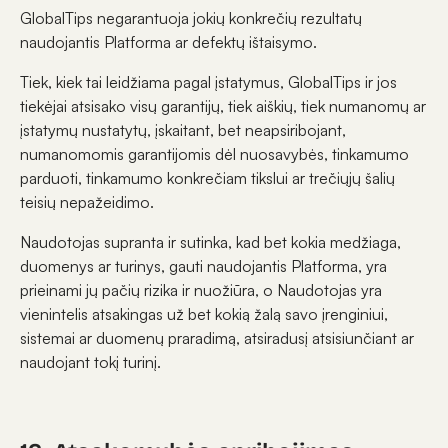
GlobalTips negarantuoja jokių konkrečių rezultatų
naudojantis Platforma ar defektų ištaisymo.
Tiek, kiek tai leidžiama pagal įstatymus, GlobalTips ir jos
tiekėjai atsisako visų garantijų, tiek aiškių, tiek numanomų ar
įstatymų nustatytų, įskaitant, bet neapsiribojant,
numanomomis garantijomis dėl nuosavybės, tinkamumo
parduoti, tinkamumo konkrečiam tikslui ar trečiųjų šalių
teisių nepažeidimo.
Naudotojas supranta ir sutinka, kad bet kokia medžiaga,
duomenys ar turinys, gauti naudojantis Platforma, yra
prieinami jų pačių rizika ir nuožiūra, o Naudotojas yra
vienintelis atsakingas už bet kokią žalą savo įrenginiui,
sistemai ar duomenų praradimą, atsiradusį atsisiunčiant ar
naudojant tokį turinį.