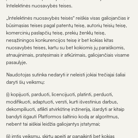
Intelektinės nuosavybės teises.
„Intelektinės nuosavybės teisės“ reiškia visas galiojančias ir
būsimąsias teises pagal patentų teisę, autorių teisių teisę,
komercinių paslapčių teisę, prekių ženklų teisę,
nesąžiningos konkurencijos teisę ir bet kokias kitas
nuosavybės teises, kartu su bet kokiomis jų paraiškomis,
atnaujinimais, pratęsimais ir atkūrimais, galiojančiais visame
pasaulyje.
Naudotojas sutinka nedaryti ir neleisti jokiai trečiajai šaliai
daryti šių veiksmų:
(i) kopijuoti, parduoti, licencijuoti, platinti, perduoti,
modifikuoti, adaptuoti, versti, kurti išvestinius darbus,
dekompiliuoti, atlikti atvirkštinę inžineriją, išardyti ar kitaip
bandyti išgauti Platformos šaltinio kodą ar algoritmus,
nebent tai aiškiai leidžia galiojantys įstatymai;
(ii) imtis veiksmų, skirtų apeiti ar panaikinti bet kokias