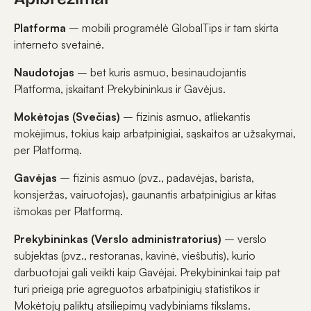
Platforma
– mobili programėlė GlobalTips ir tam skirta
interneto svetainė.
Naudotojas
– bet kuris asmuo, besinaudojantis
Platforma, įskaitant Prekybininkus ir Gavėjus.
Mokėtojas (Svečias)
– fizinis asmuo, atliekantis
mokėjimus, tokius kaip arbatpinigiai, sąskaitos ar užsakymai,
per Platformą.
Gavėjas
– fizinis asmuo (pvz., padavėjas, barista,
konsjeržas, vairuotojas), gaunantis arbatpinigius ar kitas
išmokas per Platformą.
Prekybininkas (Verslo administratorius)
– verslo
subjektas (pvz., restoranas, kavinė, viešbutis), kurio
darbuotojai gali veikti kaip Gavėjai. Prekybininkai taip pat
turi prieigą prie agreguotos arbatpinigių statistikos ir
Mokėtojų paliktų atsiliepimų vadybiniams tikslams.