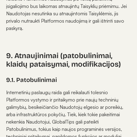
įsigaliojimo bus laikomas atnaujintų Taisyklių priėmimu. Jei
Naudotojas nesutinka su atnaujintomis Taisyklėmis, jis
privalo nutraukti Platformos naudojimą ir gali ištrinti savo
paskyrą.
9. Atnaujinimai (patobulinimai,
klaidų pataisymai, modifikacijos)
9.1. Patobulinimai
Internetinių paslaugų raida gali reikalauti tolesnio
Platformos vystymo ir pritaikymo prie naujų techninių
galimybių, besikeičiančio Naudotojų elgesio ar poreikių,
arba infrastruktūros pokyčių. Tiek, kiek tokie pakeitimai
nekenkia Naudotojui, GlobalTips gali pateikti
Patobulinimus, tokius kaip naujos programinės versijos,
techniniai pritaikymai, papildomos funkcijos ar moduliai,