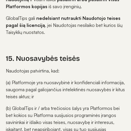
Platformos kopijas
iš savo įrenginių.
GlobalTips gali
nedelsiant nutraukti Naudotojo teises
pagal šią licenciją
, jei Naudotojas nesilaiko bet kurios šių
Taisyklių nuostatos.
15. Nuosavybės teisės
Naudotojas patvirtina, kad:
(a) Platformoje yra nuosavybinė ir konfidenciali informacija,
saugoma pagal galiojančius intelektinės nuosavybės ir kitus
teisės aktus; ir
(b) GlobalTips ir / arba trečiosios šalys yra Platformos bei
bet kokios su Platforma susijusios programinės įrangos
savininkai ir išlaiko visas teises, nuosavybę ir interesus,
įskaitant, bet neapsiribojant, visas su tuo susijusias