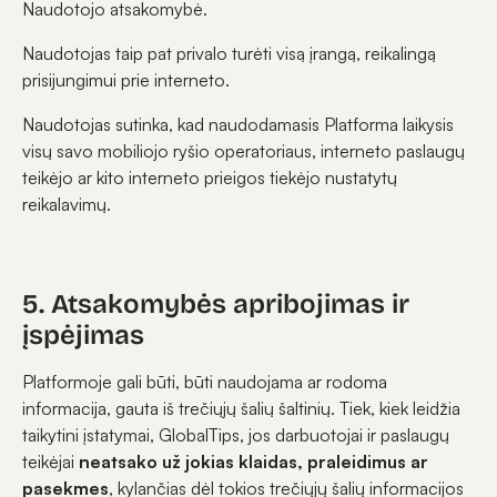
Naudotojo atsakomybė.
Naudotojas taip pat privalo turėti visą įrangą, reikalingą
prisijungimui prie interneto.
Naudotojas sutinka, kad naudodamasis Platforma laikysis
visų savo mobiliojo ryšio operatoriaus, interneto paslaugų
teikėjo ar kito interneto prieigos tiekėjo nustatytų
reikalavimų.
5. Atsakomybės apribojimas ir
įspėjimas
Platformoje gali būti, būti naudojama ar rodoma
informacija, gauta iš trečiųjų šalių šaltinių. Tiek, kiek leidžia
taikytini įstatymai, GlobalTips, jos darbuotojai ir paslaugų
teikėjai
neatsako už jokias klaidas, praleidimus ar
pasekmes
, kylančias dėl tokios trečiųjų šalių informacijos