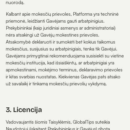
nuorodą.
Kalbant apie mokesčių prievoles, Platforma yra techninė
priemonė, leidžianti Gavėjams gauti arbatpinigius.
Prekybininkai (kaip juridiniai asmenys ar administratoriai)
nėra atsakingi už Gavėjų mokestines prievoles.
Atsakomybė deklaruoti ir sumokėti bet kokius taikomus
mokesčius, susijusius su arbatpinigiais, tenka tik Gavėjui.
Gavėjams primygtinai rekomenduojama susisiekti su vietine
mokesčių institucija, kad išsiaiškintų, ar arbatpinigiai yra
apmokestinami, mokėjimo terminus, deklaravimo prievoles
ir kitas svarbias nuostatas. Kiekvienas Gavėjas pats atsako
už savalaikį ir tinkamą mokesčių prievolių vykdymą.
3. Licencija
Vadovaujantis šiomis Taisyklėmis, GlobalTips suteikia
Naudotojui (įskaitant Prekybininkus ir Gavėjus) ribotą,