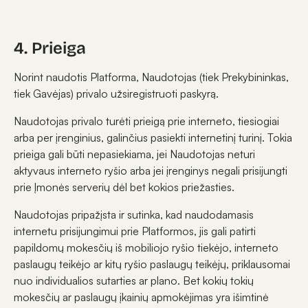
4. Prieiga
Norint naudotis Platforma, Naudotojas (tiek Prekybininkas,
tiek Gavėjas) privalo užsiregistruoti paskyrą.
Naudotojas privalo turėti prieigą prie interneto, tiesiogiai
arba per įrenginius, galinčius pasiekti internetinį turinį. Tokia
prieiga gali būti nepasiekiama, jei Naudotojas neturi
aktyvaus interneto ryšio arba jei įrenginys negali prisijungti
prie Įmonės serverių dėl bet kokios priežasties.
Naudotojas pripažįsta ir sutinka, kad naudodamasis
internetu prisijungimui prie Platformos, jis gali patirti
papildomų mokesčių iš mobiliojo ryšio tiekėjo, interneto
paslaugų teikėjo ar kitų ryšio paslaugų teikėjų, priklausomai
nuo individualios sutarties ar plano. Bet kokių tokių
mokesčių ar paslaugų įkainių apmokėjimas yra išimtinė