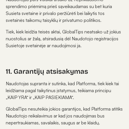
sprendimo priėmimą prieš sąveikaudamas su bet kuria
Susieta svetaine ir privalo peržiūrėti bei laikytis tos
svetainės taikomų taisyklių ir privatumo politikos.
Tiek, kiek leidžia teisės aktai, GlobalTips neatsako už jokius
nuostolius ar žalą, atsiradusią dėl Naudotojo registracijos
Susietoje svetainėje ar naudojimosi ja.
11. Garantijų atsisakymas
Naudotojas supranta ir sutinka, kad Platforma, tiek kiek tai
leidžiama pagal taikytinus įstatymus, teikiama principu
„KAIP YRA“ ir „KAIP PASIEKIAMA“.
GlobalTips nesuteikia jokios garantijos, kad Platforma atitiks
Naudotojo reikalavimus ar kad jos naudojimas bus
nepertraukiamas, savalaikis, saugus ar be klaidų.