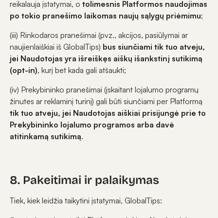
reikalauja įstatymai, o
tolimesnis Platformos naudojimas
po tokio pranešimo laikomas naujų sąlygų priėmimu
;
(iii) Rinkodaros pranešimai (pvz., akcijos, pasiūlymai ar
naujienlaiškiai iš GlobalTips)
bus siunčiami tik tuo atveju,
jei Naudotojas yra išreiškęs aiškų išankstinį sutikimą
(opt-in)
, kurį bet kada gali atšaukti;
(iv) Prekybininko pranešimai (įskaitant lojalumo programų
žinutes ar reklaminį turinį) gali būti siunčiami per Platformą
tik tuo atveju, jei Naudotojas aiškiai prisijungė prie to
Prekybininko lojalumo programos arba davė
atitinkamą sutikimą
.
8. Pakeitimai ir palaikymas
Tiek, kiek leidžia taikytini įstatymai, GlobalTips: