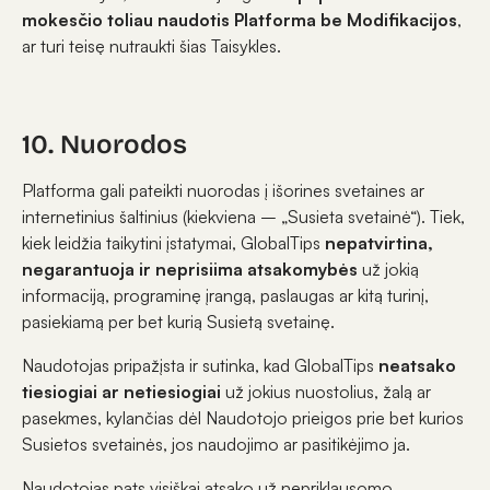
mokesčio toliau naudotis Platforma be Modifikacijos
,
ar turi teisę nutraukti šias Taisykles.
10. Nuorodos
Platforma gali pateikti nuorodas į išorines svetaines ar
internetinius šaltinius (kiekviena – „Susieta svetainė“). Tiek,
kiek leidžia taikytini įstatymai, GlobalTips
nepatvirtina,
negarantuoja ir neprisiima atsakomybės
už jokią
informaciją, programinę įrangą, paslaugas ar kitą turinį,
pasiekiamą per bet kurią Susietą svetainę.
Naudotojas pripažįsta ir sutinka, kad GlobalTips
neatsako
tiesiogiai ar netiesiogiai
už jokius nuostolius, žalą ar
pasekmes, kylančias dėl Naudotojo prieigos prie bet kurios
Susietos svetainės, jos naudojimo ar pasitikėjimo ja.
Naudotojas pats visiškai atsako už nepriklausomo