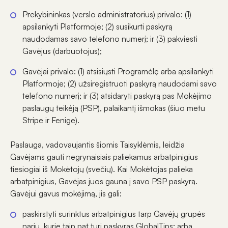
Prekybininkas (verslo administratorius) privalo: (1)
apsilankyti Platformoje; (2) susikurti paskyrą
naudodamas savo telefono numerį; ir (3) pakviesti
Gavėjus (darbuotojus);
Gavėjai privalo: (1) atsisiųsti Programėlę arba apsilankyti
Platformoje; (2) užsiregistruoti paskyrą naudodami savo
telefono numerį; ir (3) atsidaryti paskyrą pas Mokėjimo
paslaugų teikėją (PSP), palaikantį išmokas (šiuo metu
Stripe ir Fenige).
Paslauga, vadovaujantis šiomis Taisyklėmis, leidžia
Gavėjams gauti negrynaisiais paliekamus arbatpinigius
tiesiogiai iš Mokėtojų (svečių). Kai Mokėtojas palieka
arbatpinigius, Gavėjas juos gauna į savo PSP paskyrą.
Gavėjui gavus mokėjimą, jis gali:
paskirstyti surinktus arbatpinigius tarp Gavėjų grupės
narių, kurie taip pat turi paskyras GlobalTips; arba