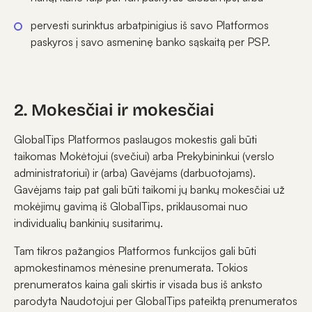
pervesti surinktus arbatpinigius iš savo Platformos
paskyros į savo asmeninę banko sąskaitą per PSP.
2. Mokesčiai ir mokesčiai
GlobalTips Platformos paslaugos mokestis gali būti
taikomas Mokėtojui (svečiui) arba Prekybininkui (verslo
administratoriui) ir (arba) Gavėjams (darbuotojams).
Gavėjams taip pat gali būti taikomi jų bankų mokesčiai už
mokėjimų gavimą iš GlobalTips, priklausomai nuo
individualių bankinių susitarimų.
Tam tikros pažangios Platformos funkcijos gali būti
apmokestinamos mėnesine prenumerata. Tokios
prenumeratos kaina gali skirtis ir visada bus iš anksto
parodyta Naudotojui per GlobalTips pateiktą prenumeratos