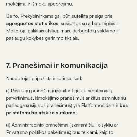
mokėjimų ir išmokų apdorojimu.
Be to, Prekybininkams gali būti suteikta prieiga prie
agreguotos statistikos
, susijusios su arbatpinigiais ir
Mokėtojų paliktais atsiliepimais, darbuotojų valdymo ir
paslaugų kokybės gerinimo tikslais.
7. Pranešimai ir komunikacija
Naudotojas pripažįsta ir sutinka, kad:
(i) Paslaugų pranešimai (įskaitant gautų arbatpinigių
patvirtinimus, išmokėjimo pranešimus ar kitus esminius su
paslauga susijusius pranešimus) yra Platformos dalis ir
bus
pristatomi be atskiro sutikimo
;
(ii) Administraciniai pranešimai (įskaitant šių Taisyklių ar
Privatumo politikos pakeitimus) bus teikiami, kaip to