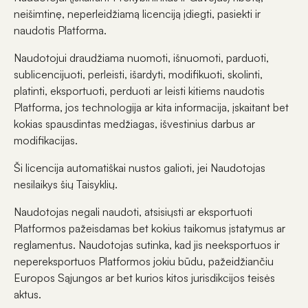
neišimtinę, neperleidžiamą licenciją įdiegti, pasiekti ir
naudotis Platforma.
Naudotojui draudžiama nuomoti, išnuomoti, parduoti,
sublicencijuoti, perleisti, išardyti, modifikuoti, skolinti,
platinti, eksportuoti, perduoti ar leisti kitiems naudotis
Platforma, jos technologija ar kita informacija, įskaitant bet
kokias spausdintas medžiagas, išvestinius darbus ar
modifikacijas.
Ši licencija automatiškai nustos galioti, jei Naudotojas
nesilaikys šių Taisyklių.
Naudotojas negali naudoti, atsisiųsti ar eksportuoti
Platformos pažeisdamas bet kokius taikomus įstatymus ar
reglamentus. Naudotojas sutinka, kad jis neeksportuos ir
nepereksportuos Platformos jokiu būdu, pažeidžiančiu
Europos Sąjungos ar bet kurios kitos jurisdikcijos teisės
aktus.