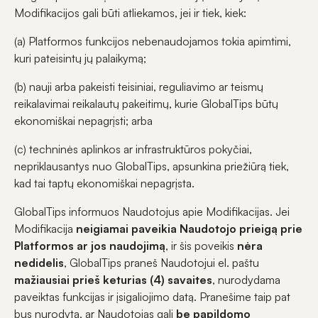
Modifikacijos gali būti atliekamos, jei ir tiek, kiek:
(a) Platformos funkcijos nebenaudojamos tokia apimtimi,
kuri pateisintų jų palaikymą;
(b) nauji arba pakeisti teisiniai, reguliavimo ar teismų
reikalavimai reikalautų pakeitimų, kurie GlobalTips būtų
ekonomiškai nepagrįsti; arba
(c) techninės aplinkos ar infrastruktūros pokyčiai,
nepriklausantys nuo GlobalTips, apsunkina priežiūrą tiek,
kad tai taptų ekonomiškai nepagrįsta.
GlobalTips informuos Naudotojus apie Modifikacijas. Jei
Modifikacija
neigiamai paveikia Naudotojo prieigą prie
Platformos ar jos naudojimą
, ir šis poveikis
nėra
nedidelis
, GlobalTips praneš Naudotojui el. paštu
mažiausiai prieš keturias (4) savaites
, nurodydama
paveiktas funkcijas ir įsigaliojimo datą. Pranešime taip pat
bus nurodyta, ar Naudotojas gali
be papildomo