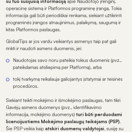
su tuo susijusią informaciją
apie Naudotojo įrenginį,
operacinę sistemą ir Platformos programinę įrangą. Tokia
informacija gali būti periodiškai renkama, siekiant užtikrinti
programinės įrangos atnaujinimus, palaikymą, saugumą ir
kitas Platformos paslaugas.
GlobalTips ar jos vardu veikiantys asmenys taip pat gali
rinkti ir naudoti asmens duomenis, jei:
Naudotojas savo noru pateikia tokius duomenis (pvz.,
pateikdamas atsiliepimą per Platformą), arba
tokį tvarkymą reikalauja galiojantys įstatymai ar teisinės
procedūros.
Siekiant teikti mokėjimo ir išmokėjimo paslaugas, tam tikri
Gavėjų asmens duomenys (pvz., identifikavimo
informacija, mokėjimo duomenys)
turi būti perduodami
licencijuotiems Mokėjimo paslaugų teikėjams (PSP)
.
Šie PSP veikia kaip
atskiri duomenų valdytojai
, susiję su