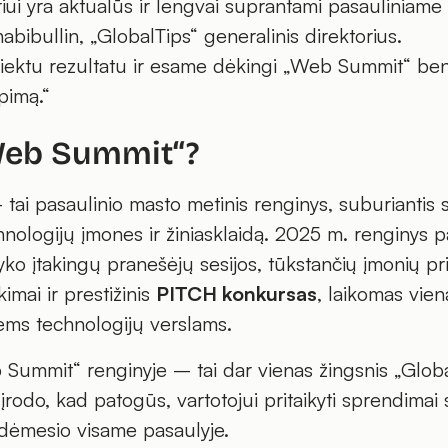
ui yra aktualūs ir lengvai suprantami pasauliniame 
bibullin, „GlobalTips“ generalinis direktorius.
iektu rezultatu ir esame dėkingi „Web Summit“ b
pimą.“
Web Summit“?
tai pasaulinio masto metinis renginys, suburiantis s
hnologijų įmones ir žiniasklaidą. 2025 m. renginys pa
o įtakingų pranešėjų sesijos, tūkstančių įmonių pri
kimai ir prestižinis
PITCH konkursas
, laikomas vien
ms technologijų verslams.
Summit“ renginyje – tai dar vienas žingsnis „Global
 įrodo, kad patogūs, vartotojui pritaikyti sprendima
 dėmesio visame pasaulyje.