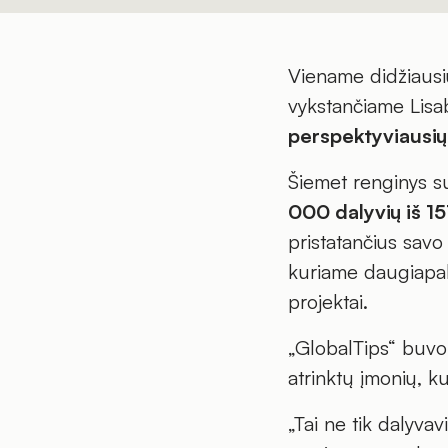
Viename didžiausi
vykstančiame Lisa
perspektyviausių
Šiemet renginys s
000 dalyvių iš 15
pristatančius sav
kuriame daugiapak
projektai.
„GlobalTips“ buvo
atrinktų įmonių, k
„Tai ne tik dalyva