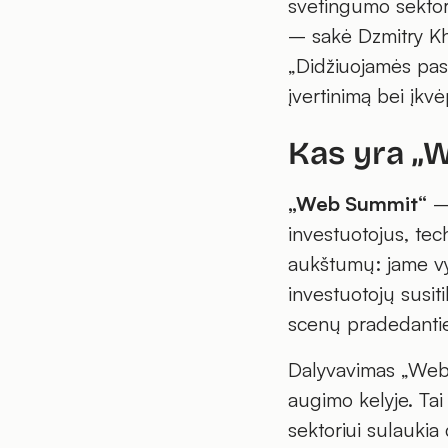
svetingumo sektori
– sakė Dzmitry Kha
„Didžiuojamės pas
įvertinimą bei įkvė
Kas yra „
„Web Summit“
– 
investuotojus, tec
aukštumų: jame vyk
investuotojų susiti
scenų pradedantie
Dalyvavimas „Web 
augimo kelyje. Tai
sektoriui sulaukia