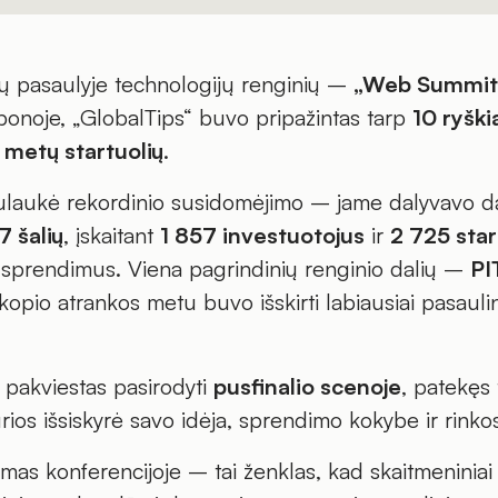
ų pasaulyje technologijų renginių –
„Web Summit
bonoje, „GlobalTips“ buvo pripažintas tarp
10 ryški
 metų startuolių
.
ulaukė rekordinio susidomėjimo – jame dalyvavo 
7 šalių
, įskaitant
1 857 investuotojus
ir
2 725 star
o sprendimus. Viena pagrindinių renginio dalių –
PI
opio atrankos metu buvo išskirti labiausiai pasauli
 pakviestas pasirodyti
pusfinalio scenoje
, patekęs
urios išsiskyrė savo idėja, sprendimo kokybe ir rinko
vimas konferencijoje – tai ženklas, kad skaitmeninia