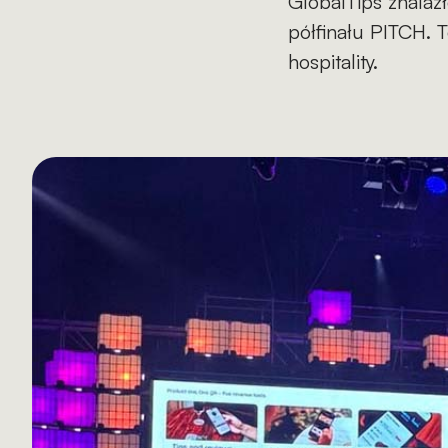
GlobalTips znala
półfinału PITCH. 
hospitality.