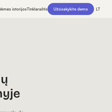
ėkmės istorijos
Tinklaraštis
Užsisakykite demo
LT
ių
nyje