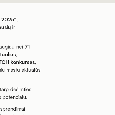
 2025“
,
ausių ir
daugiau nei
71
tuolius
,
TCH konkursas
,
niu mastu aktualūs
 tarp dešimties
s potencialu.
i sprendimai