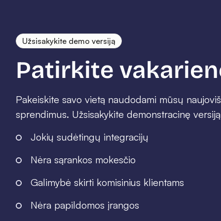
Užsisakykite demo versiją
Patirkite vakarien
Pakeiskite savo vietą naudodami mūsų naujov
sprendimus. Užsisakykite demonstracinę versiją
Jokių sudėtingų integracijų
Nėra sąrankos mokesčio
Galimybė skirti komisinius klientams
Nėra papildomos įrangos