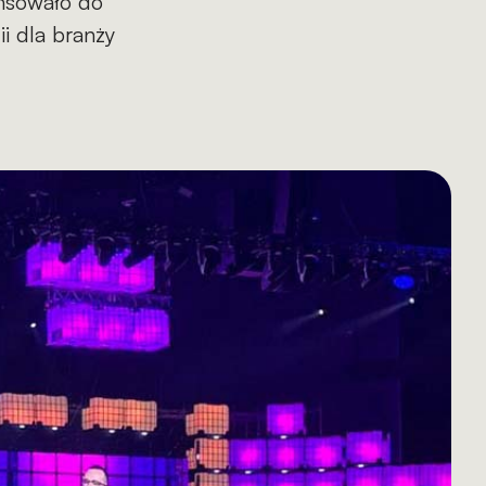
nsowało do
i dla branży