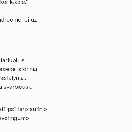
kontekste,“
endruomenei už
tartuolius,
siekė istorinių
sistatymai,
a svarbiausių
Tips“ tarptautinio
i svetingumo