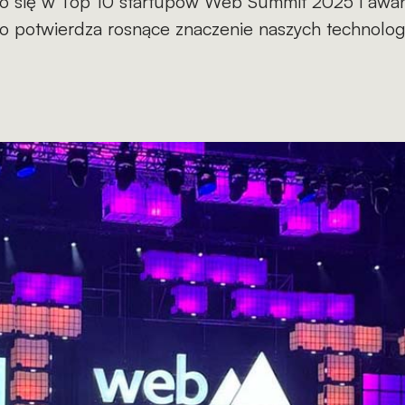
zło się w Top 10 startupów Web Summit 2025 i awa
To potwierdza rosnące znaczenie naszych technologi