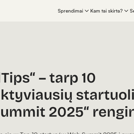
Sprendimai
Kam tai skirta?
S
Tips“ – tarp 10
ktyviausių startuol
ummit 2025“ rengi