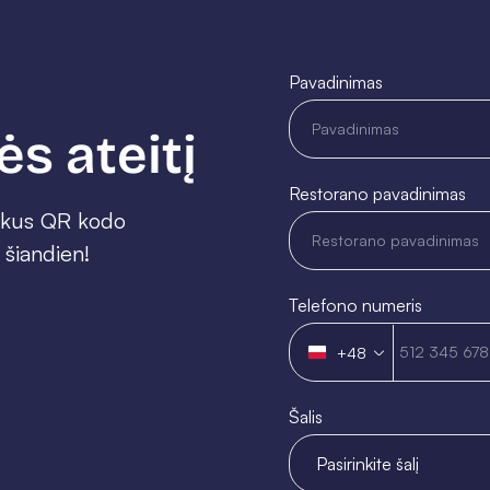
Pavadinimas
ės ateitį
Restorano pavadinimas
iškus QR kodo
 šiandien!
Telefono numeris
+48
Poland
+48
Šalis