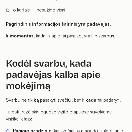
o kartais – nesužino visai
Pagrindinis informacijos šaltinis yra padavėjas.
Ir
momentas
, kada jis apie tai pasako, yra itin svarbus.
Kodėl svarbu, kada
padavėjas kalba apie
mokėjimą
Svarbu ne tik
ką
pasakyti svečiui, bet ir
kada
tai padaryti.
Ta pati frazė skirtinguose vizito etapuose suvokiama
visiškai kitaip:
Pačioje pradžioje
, kai svečiai tik atsisėdo, kalbėti apie