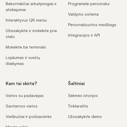
Bekontakčiai arbatpinigiai ir
Programėlė personalui
atsiliepimai
Valdymo sistema
Interaktyvus QR meniu
Personalizuotos medžiags
Užsisakykite ir mokėkite prie
Integracijos ir API
stalo
Mokėkite be terminalo
Lojalumas ir svečių
išlaikymas
Kam tai skirta?
Šaltiniai
Vietos su padavėjais
Sėkmės istorijos
Savitarnos vietos
Tinklaraštis
Viešbučiai ir poilsiavietės
Užsisakykite demo
Maisto salės