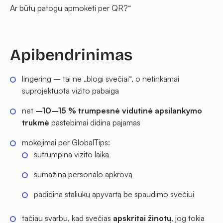
Ar būtų patogu apmokėti per QR?“
Apibendrinimas
lingering – tai ne „blogi svečiai“, o netinkamai
suprojektuota vizito pabaiga
net
–10–15 % trumpesnė vidutinė apsilankymo
trukmė
pastebimai didina pajamas
mokėjimai per GlobalTips:
sutrumpina vizito laiką
sumažina personalo apkrovą
padidina staliukų apyvartą be spaudimo svečiui
tačiau svarbu, kad svečias
apskritai žinotų
, jog tokia