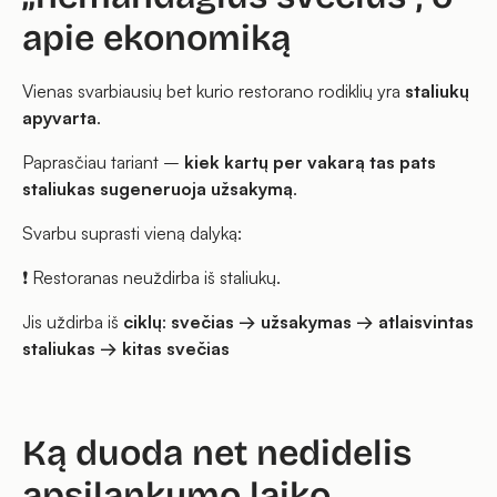
apie ekonomiką
Vienas svarbiausių bet kurio restorano rodiklių yra
staliukų
apyvarta
.
Paprasčiau tariant –
kiek kartų per vakarą tas pats
staliukas sugeneruoja užsakymą
.
Svarbu suprasti vieną dalyką:
❗ Restoranas neuždirba iš staliukų.
Jis uždirba iš
ciklų
:
svečias → užsakymas → atlaisvintas
staliukas → kitas svečias
Ką duoda net nedidelis
apsilankymo laiko