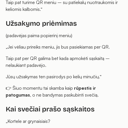
Taip pat turime QR meniu – su patiekalų nuotraukomis ir
keliomis kalbomis.“
Užsakymo priėmimas
(padavėjas paima popierinį meniu)
„Jei vėliau prireiks meniu, jis bus pasiekiamas per QR.
Taip pat per QR galima bet kada apmokėti sąskaitą –
nelaukiant padavėjo.
Jūsų užsakymas ten pasirodys po kelių minučių.“
👉 Šiuo momentu tai skamba kaip
rūpestis ir
patogumas
, o ne bandymas paskubinti svečią.
Kai svečiai prašo sąskaitos
„Kortele ar grynaisiais?