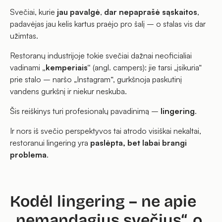
Svečiai, kurie
jau pavalgė
,
dar nepaprašė sąskaitos
,
padavėjas jau kelis kartus praėjo pro šalį – o stalas vis dar
užimtas.
Restoranų industrijoje tokie svečiai dažnai neoficialiai
vadinami
„kemperiais“
(angl.
campers
): jie tarsi „įsikuria“
prie stalo – naršo „Instagram“, gurkšnoja paskutinį
vandens gurkšnį ir niekur neskuba.
Šis reiškinys turi profesionalų pavadinimą –
lingering
.
Ir nors iš svečio perspektyvos tai atrodo visiškai nekaltai,
restoranui lingering yra
paslėpta, bet labai brangi
problema
.
Kodėl lingering – ne apie
„nemandagius svečius“, o