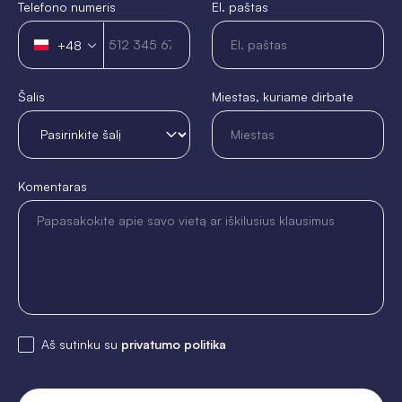
Telefono numeris
El. paštas
+48
Poland
+48
Šalis
Miestas, kuriame dirbate
Komentaras
Aš sutinku su
privatumo politika