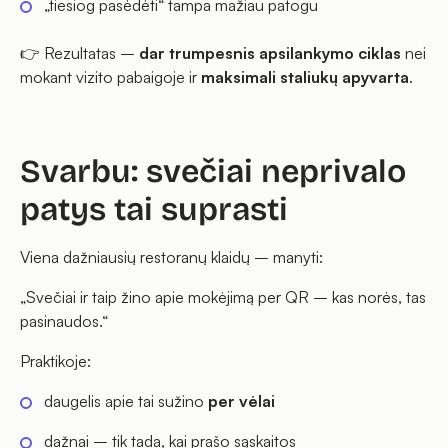
„tiesiog pasėdėti“ tampa mažiau patogu
👉 Rezultatas –
dar trumpesnis apsilankymo ciklas
nei
mokant vizito pabaigoje ir
maksimali staliukų apyvarta
.
Svarbu: svečiai neprivalo
patys tai suprasti
Viena dažniausių restoranų klaidų – manyti:
„Svečiai ir taip žino apie mokėjimą per QR – kas norės, tas
pasinaudos.“
Praktikoje:
daugelis apie tai sužino
per vėlai
dažnai – tik tada, kai prašo sąskaitos