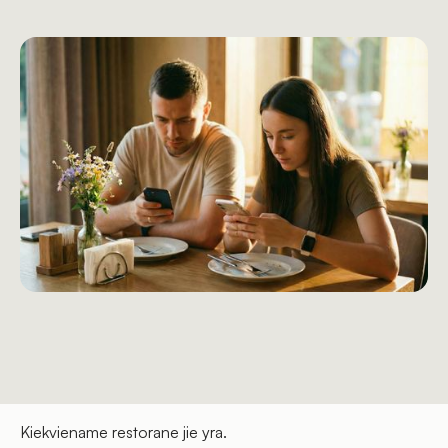
Kiekviename restorane jie yra.