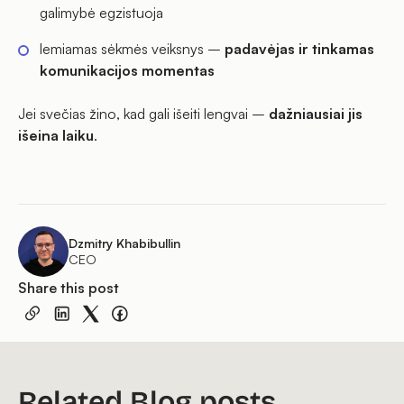
galimybė egzistuoja
lemiamas sėkmės veiksnys –
padavėjas ir tinkamas
komunikacijos momentas
Jei svečias žino, kad gali išeiti lengvai –
dažniausiai jis
išeina laiku
.
Dzmitry Khabibullin
CEO
Share this post
Related Blog posts