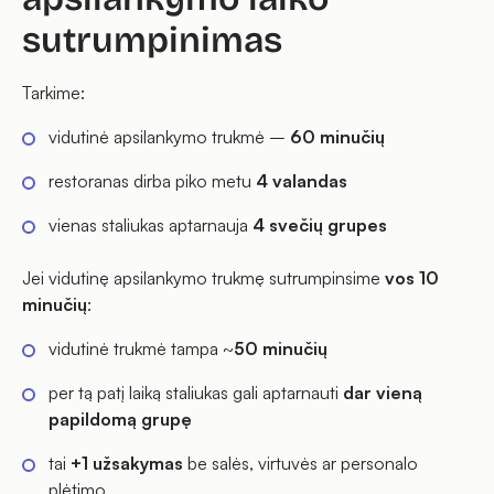
sutrumpinimas
Tarkime:
vidutinė apsilankymo trukmė –
60 minučių
restoranas dirba piko metu
4 valandas
vienas staliukas aptarnauja
4 svečių grupes
Jei vidutinę apsilankymo trukmę sutrumpinsime
vos 10
minučių
:
vidutinė trukmė tampa ~
50 minučių
per tą patį laiką staliukas gali aptarnauti
dar vieną
papildomą grupę
tai
+1 užsakymas
be salės, virtuvės ar personalo
plėtimo