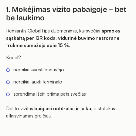
1. Mokėjimas vizito pabaigoje – bet
be laukimo
Remiantis GlobalTips duomenimis, kai svečiai
apmoka
sąskaitą per QR kodą
,
vidutinė buvimo restorane
trukmė sumažėja apie 15 %
.
Kodėl?
nereikia kviesti padavėjo
nereikia laukti terminalo
sprendimą išeiti priima pats svečias
Dėl to vizitas
baigiasi natūraliai ir laiku
, o staliukas
atlaisvinamas greičiau.