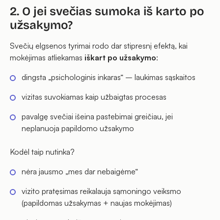
2. O jei svečias sumoka iš karto po
užsakymo?
Svečių elgsenos tyrimai rodo dar stipresnį efektą, kai
mokėjimas atliekamas
iškart po užsakymo
:
dingsta „psichologinis inkaras“ – laukimas sąskaitos
vizitas suvokiamas kaip užbaigtas procesas
pavalgę svečiai išeina pastebimai greičiau, jei
neplanuoja papildomo užsakymo
Kodėl taip nutinka?
nėra jausmo
„mes dar nebaigėme“
vizito pratęsimas reikalauja sąmoningo veiksmo
(papildomas užsakymas + naujas mokėjimas)