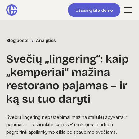
Užsisakykite demo
Blog posts
Analytics
Svečių „lingering“: kaip
„kemperiai“ mažina
restorano pajamas – ir
ką su tuo daryti
Svečių lingering nepastebimai mažina staliukų apyvartą ir
pajamas — sužinokite, kaip QR mokėjimai padeda
pagreitinti apsilankymo ciklą be spaudimo svečiams.