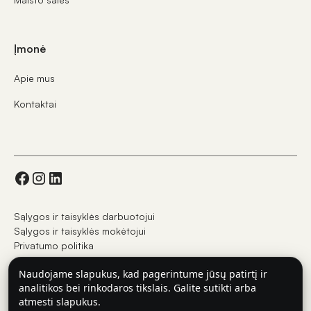
Įmonė
Apie mus
Kontaktai
Sąlygos ir taisyklės darbuotojui
Sąlygos ir taisyklės mokėtojui
Privatumo politika
Naudojame slapukus, kad pagerintume jūsų patirtį ir
analitikos bei rinkodaros tikslais. Galite sutikti arba
© UAB GlobalTips Europa 2025
atmesti slapukus.
GlobalTips yra UAB GlobalTips Europe prekės ženklas arba registruotas prekės