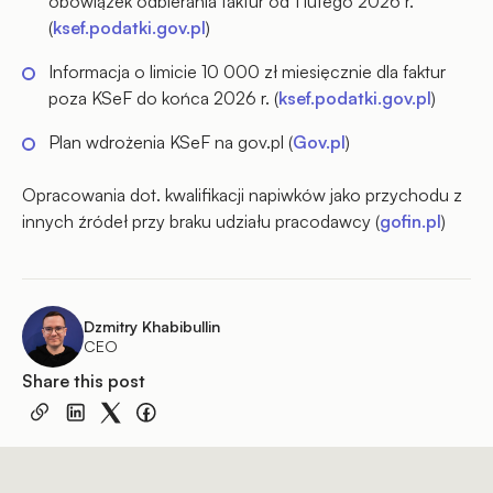
obowiązek odbierania faktur od 1 lutego 2026 r.
(
ksef.podatki.gov.pl
)
Informacja o limicie 10 000 zł miesięcznie dla faktur
poza KSeF do końca 2026 r. (
ksef.podatki.gov.pl
)
Plan wdrożenia KSeF na gov.pl (
Gov.pl
)
Opracowania dot. kwalifikacji napiwków jako przychodu z
innych źródeł przy braku udziału pracodawcy (
gofin.pl
)
Dzmitry Khabibullin
CEO
Share this post