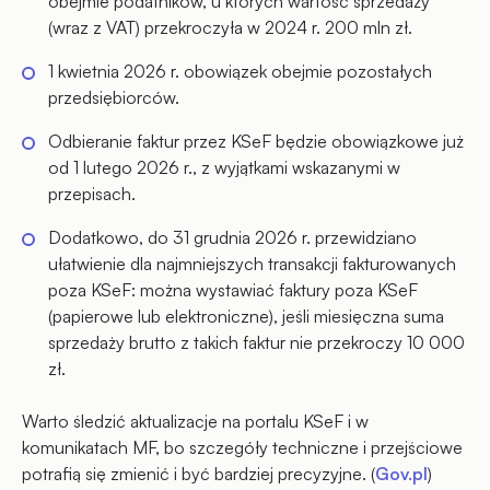
obejmie podatników, u których wartość sprzedaży
(wraz z VAT) przekroczyła w 2024 r. 200 mln zł.
1 kwietnia 2026 r. obowiązek obejmie pozostałych
przedsiębiorców.
Odbieranie faktur przez KSeF będzie obowiązkowe już
od 1 lutego 2026 r., z wyjątkami wskazanymi w
przepisach.
Dodatkowo, do 31 grudnia 2026 r. przewidziano
ułatwienie dla najmniejszych transakcji fakturowanych
poza KSeF: można wystawiać faktury poza KSeF
(papierowe lub elektroniczne), jeśli miesięczna suma
sprzedaży brutto z takich faktur nie przekroczy 10 000
zł.
Warto śledzić aktualizacje na portalu KSeF i w
komunikatach MF, bo szczegóły techniczne i przejściowe
potrafią się zmienić i być bardziej precyzyjne. (
Gov.pl
)