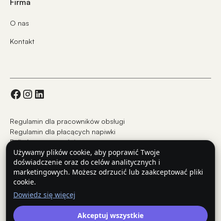
Firma
O nas
Kontakt
Regulamin dla pracowników obsługi
Regulamin dla płacących napiwki
Polityka prywatności
Używamy plików cookie, aby poprawić Twoje
doświadczenie oraz do celów analitycznych i
marketingowych. Możesz odrzucić lub zaakceptować pliki
© UAB GlobalTips Europa 2025
cookie.
GlobalTips jest znakiem towarowym lub zarejestrowanym znakiem towarowym
Dowiedz się więcej
UAB GlobalTips Europe.
Wszelkie inne znaki towarowe są własnością ich odpowiednich właścicieli.
O ile nie zaznaczono inaczej, używanie logo stron trzecich nie oznacza
Akceptuj wszystkie