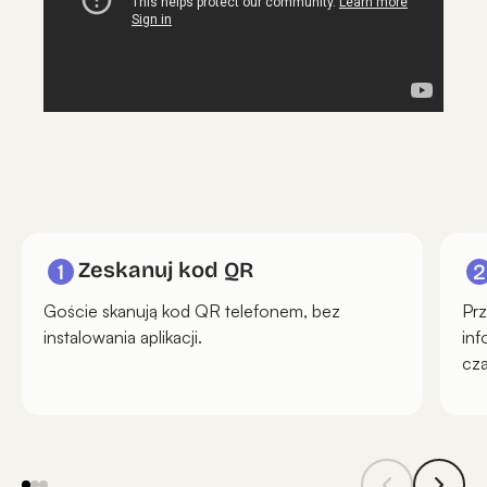
Zeskanuj kod QR
Goście skanują kod QR telefonem, bez
Prz
instalowania aplikacji.
inf
cza