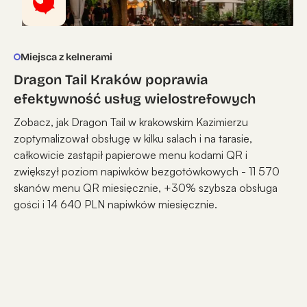
Miejsca z kelnerami
Dragon Tail Kraków poprawia
efektywność usług wielostrefowych
Zobacz, jak Dragon Tail w krakowskim Kazimierzu
zoptymalizował obsługę w kilku salach i na tarasie,
całkowicie zastąpił papierowe menu kodami QR i
zwiększył poziom napiwków bezgotówkowych - 11 570
skanów menu QR miesięcznie, +30% szybsza obsługa
gości i 14 640 PLN napiwków miesięcznie.