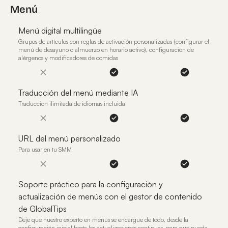
Menú
Menú digital multilingüe
Grupos de artículos con reglas de activación personalizadas (configurar el
menú de desayuno o almuerzo en horario activo), configuración de
alérgenos y modificadores de comidas
Traducción del menú mediante IA
Traducción ilimitada de idiomas incluida
URL del menú personalizado
Para usar en tu SMM
Soporte práctico para la configuración y
actualización de menús con el gestor de contenido
de GlobalTips
Deje que nuestro experto en menús se encargue de todo, desde la
configuración inicial hasta las actualizaciones continuas, para que pueda