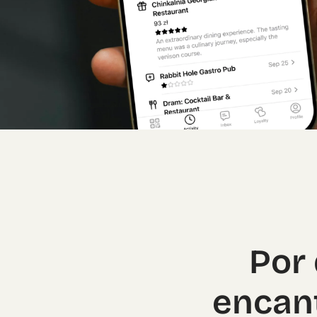
Por 
encant