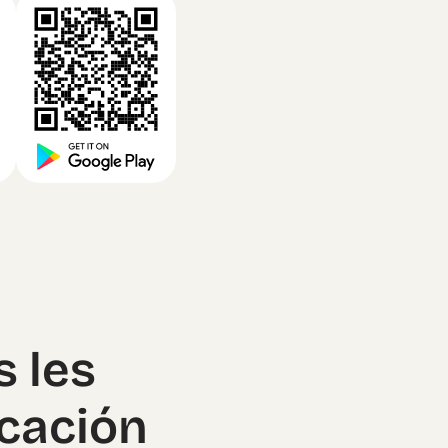
s les
icación