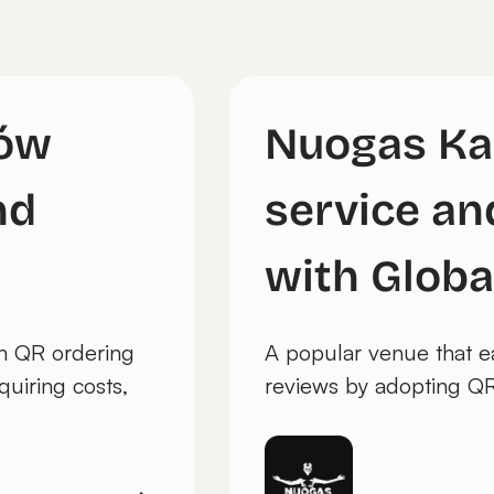
ków
Nuogas Ka
nd
service an
with Globa
th QR ordering
A popular venue that e
uiring costs,
reviews by adopting Q