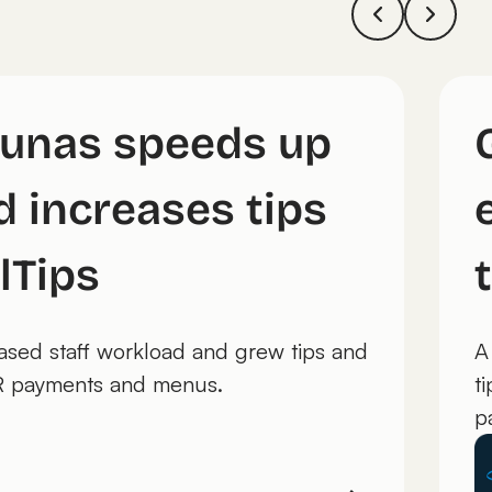
unas speeds up
d increases tips
lTips
ased staff workload and grew tips and
A
R payments and menus.
t
p