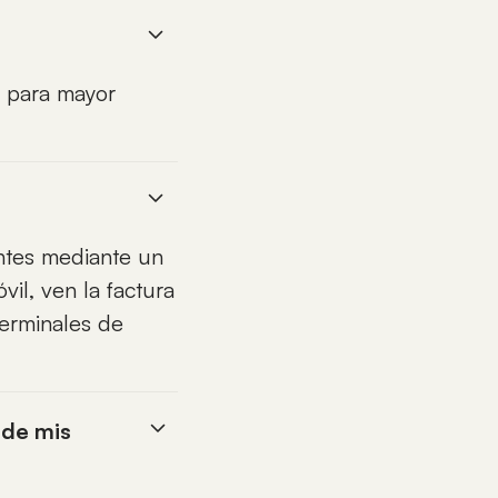
, para mayor
antes mediante un
il, ven la factura
terminales de
 de mis