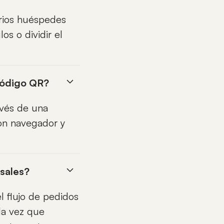
Varios huéspedes
s o dividir el
 código QR?
avés de una
con navegador y
nsales?
l flujo de pedidos
da vez que