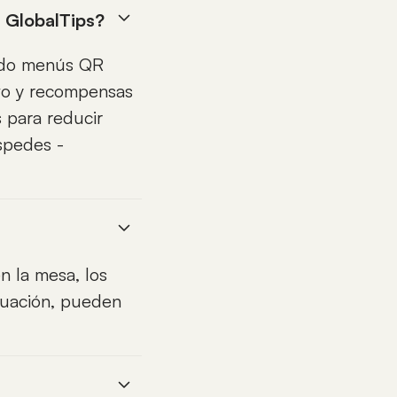
a GlobalTips?
endo menús QR
tivo y recompensas
 para reducir
spedes -
n la mesa, los
inuación, pueden