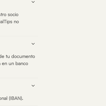
tro socio
alTips no
o de tu documento
ta en un banco
onal (IBAN).