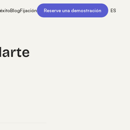
éxito
Blog
Fijación
Reserve una demostración
ES
darte