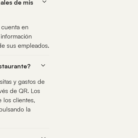
ales de mis
 cuenta en
 información
 de sus empleados.
estaurante?
sitas y gastos de
vés de QR. Los
 los clientes,
pulsando la