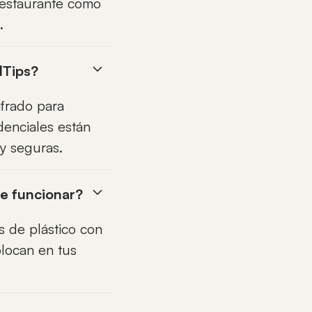
 restaurante como
.
lTips?
ifrado para
denciales están
 y seguras.
e funcionar?
s de plástico con
locan en tus